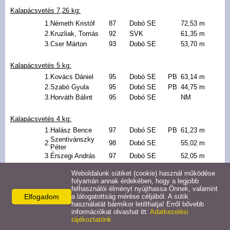
Kalapácsvetés 7,26 kg:
1.
Németh Kristóf
87
Dobó SE
72,53 m
2.
Kruzliak, Tomás
92
SVK
61,35 m
3.
Cser Márton
93
Dobó SE
53,70 m
Kalapácsvetés 5 kg:
1.
Kovács Dániel
95
Dobó SE
PB
63,14 m
2.
Szabó Gyula
95
Dobó SE
PB
44,75 m
3.
Horváth Bálint
95
Dobó SE
NM
Kalapácsvetés 4 kg:
1.
Halász Bence
97
Dobó SE
PB
61,23 m
Szentivánszky
2.
98
Dobó SE
55,02 m
Péter
3.
Érszegi András
97
Dobó SE
52,05 m
4.
Móricz Roland
98
Dobó SE
49,00 m
Weboldalunk sütiket (cookie) használ működése
5.
Rába Dániel
98
Dobó SE
46,62 m
folyamán annak érdekében, hogy a legjobb
felhasználói élményt nyújthassa Önnek, valamint
Elfogadom
a látogatottság mérése céljából. A sütik
Kalapácsvetés 3 kg:
használatát bármikor letilthatja! Erről bővebb
1.
Antal Ármin
99
Dobó SE
PB
38,79 m
információkat olvashat itt:
Adatkezelési
2.
Jagodics Kristóf
tájékoztatónk
99
Dobó SE
37,26 m