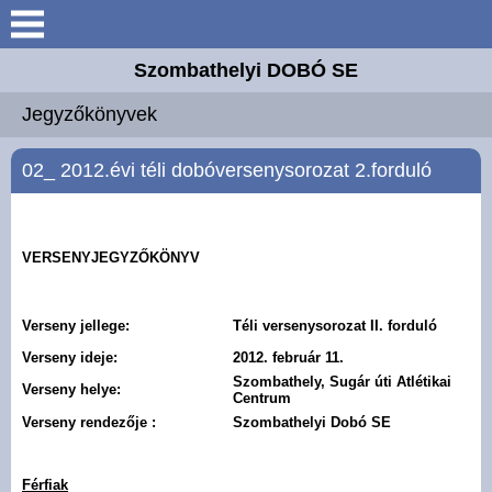
Keresés
Szombathelyi DOBÓ SE
Bemutatkozás
Jegyzőkönyvek
Elérhetőségek
02_ 2012.évi téli dobóversenysorozat 2.forduló
Versenyzők
VERSENYJEGYZŐKÖNYV
Oktatóanyagok
Jegyzőkönyvek
Verseny jellege:
Téli versenysorozat II. forduló
Verseny ideje:
2012. február 11.
Galéria
Szombathely, Sugár úti Atlétikai
Verseny helye:
Centrum
Verseny rendezője :
Szombathelyi Dobó SE
Férfiak