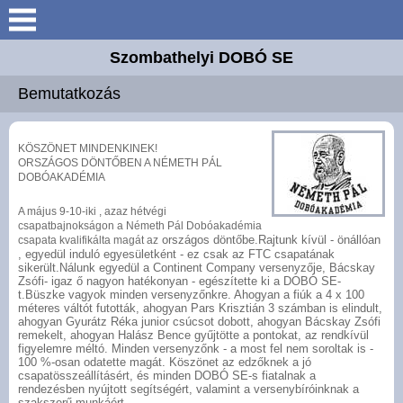
Keresés
Szombathelyi DOBÓ SE
Bemutatkozás
Bemutatkozás
Elérhetőségek
KÖSZÖNET MINDENKINEK!
ORSZÁGOS DÖNTŐBEN A NÉMETH PÁL
Versenyzők
DOBÓAKADÉMIA
A május 9-10-iki , azaz hétvégi
Oktatóanyagok
csapatbajnokságon a Németh Pál Dobóakadémia
országos döntőbe.Rajtunk kívül - önállóan
csapata kvalifikálta magát az
, egyedül induló egyesületként - ez csak az FTC csapatának
Jegyzőkönyvek
sikerült.Nálunk egyedül a Continent Company versenyzője, Bácskay
Zsófi- igaz ő nagyon hatékonyan - egészítette ki a DOBÓ SE-
t.Büszke vagyok minden versenyzőnkre. Ahogyan a fiúk a 4 x 100
méteres váltót futották, ahogyan Pars Krisztián 3 számban is elindult,
Galéria
ahogyan Gyurátz Réka junior csúcsot dobott, ahogyan Bácskay Zsófi
remekelt, ahogyan Halász Bence gyűjtötte a pontokat, az rendkívül
figyelemre méltó. Minden versenyzőnk - a most fel nem soroltak is -
100 %-osan odatette magát. Köszönet az edzőknek a jó
csapatösszeállításért, és minden DOBÓ SE-s fiatalnak a
rendezésben nyújtott segítségért, valamint a versenybíróinknak a
szakszerű munkáért.