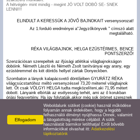
A hétvégén- mint mindig - megint JÓ VOLT DOBÓ SE- SNEK
LENNI!!!
ELINDULT A KERESSÜK A JÖVŐ BAJNOKAIT versenysorozat!
Az 1.forduló eredményei a"Jegyzőkönyvek " címszó alatt
megtalálható.
RÉKA VILÁGBAJNOK, HELGA EZÜSTÉRMES, BENCE
PONTSZERZŐ!
Szenzációsan szerepeltek az ifjúsági atlétikai világbajnokságon
dobóink. Németh László és Németh Zsolt tanítványai egy arany, egy
ezüstéremmel és két döntős hellyel zártak Donyeckben.
Szombaton a lányok kalapácsvető döntőjében GYURÁTZ RÉKA
világcsúcstartóhoz méltó versenyzéssel 73,20 méterrel világbajnok
lett. Őt csak VÖLGYI HELGA tudta megközelíteni,aki 71,95 métert
dobott. Lányaink elbírták az esélyesség terhét, ami az ő korukban
óriási fegyvertény. Ha így folytatják,akkor még sok örömet szereznek
a sportbarátoknak. Ugyanitt a mindössze 16 éves HALÁSZ BENCE
Weboldalunk sütiket (cookie) használ működése
kalapácsvetésben 7., míg diszkoszvetésbena 8. helyet szerezte meg.
folyamán annak érdekében, hogy a legjobb
Miután ez volt első világversenye, nem tévedünk nagyot, ha azt írjuk,
felhasználói élményt nyújthassa Önnek, valamint
hogy fogjuk őt még a dobogón állni. Bence közben már az EYOF
Elfogadom
a látogatottság mérése céljából. A sütik
színhelyén , a hollandiai Utrechtben van,ahol mindkét számban indul,
használatát bármikor letilthatja! Erről bővebb
míg a lányok e héten az olaszországi Rietiben, a junior EB-n is
információkat olvashat itt:
Adatkezelési
megmérettetik magukat.
tájékoztatónk