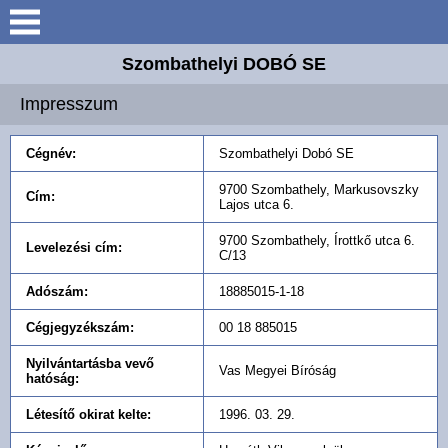
Keresés
Szombathelyi DOBÓ SE
Bemutatkozás
Impresszum
Elérhetőségek
Cégnév:
Szombathelyi Dobó SE
Versenyzők
9700 Szombathely, Markusovszky
Cím:
Lajos utca 6.
Oktatóanyagok
9700 Szombathely, Írottkő utca 6.
Levelezési cím:
C/13
Adószám:
18885015-1-18
Jegyzőkönyvek
Cégjegyzékszám:
00 18 885015
Galéria
Nyilvántartásba vevő
Vas Megyei Bíróság
hatóság:
Létesítő okirat kelte:
1996. 03. 29.