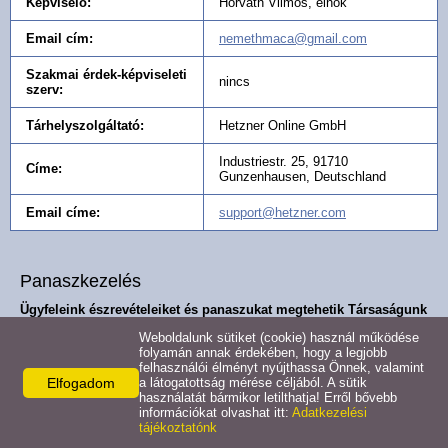
Képviselő:
Horváth Vilmos, elnök
Email cím:
nemethmaca@gmail.com
Szakmai érdek-képviseleti
nincs
szerv:
Tárhelyszolgáltató:
Hetzner Online GmbH
Industriestr. 25, 91710
Címe:
Gunzenhausen, Deutschland
Email címe:
support@hetzner.com
Panaszkezelés
Ügyfeleink észrevételeiket és panaszukat megtehetik Társaságunk
felé:
Weboldalunk sütiket (cookie) használ működése
folyamán annak érdekében, hogy a legjobb
Telefonon:
204065509
felhasználói élményt nyújthassa Önnek, valamint
Elfogadom
a látogatottság mérése céljából. A sütik
Elektronikusan:
nemethmaca@gmail.com
használatát bármikor letilthatja! Erről bővebb
információkat olvashat itt:
Adatkezelési
tájékoztatónk
Postacímre küldött
9700 Szombathely, Írottkő utca 6.
levélben:
C/13.