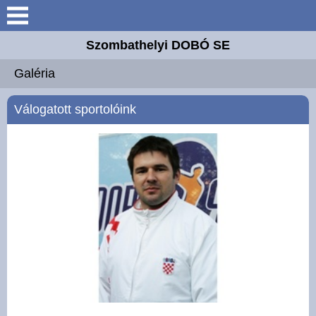
Keresés
Szombathelyi DOBÓ SE
Bemutatkozás
Galéria
Elérhetőségek
Válogatott sportolóink
Versenyzők
Oktatóanyagok
Jegyzőkönyvek
Galéria