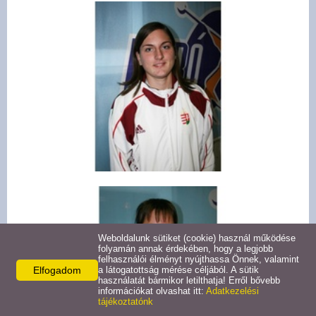
Weboldalunk sütiket (cookie) használ működése
folyamán annak érdekében, hogy a legjobb
felhasználói élményt nyújthassa Önnek, valamint
Elfogadom
a látogatottság mérése céljából. A sütik
használatát bármikor letilthatja! Erről bővebb
információkat olvashat itt:
Adatkezelési
tájékoztatónk